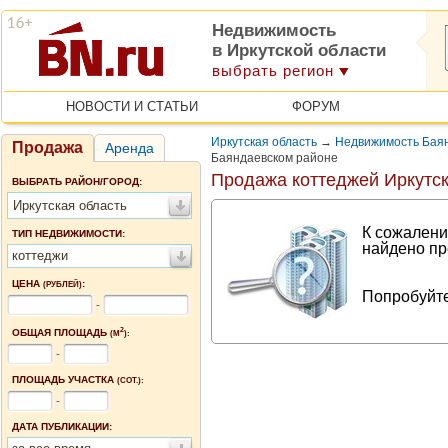
Недвижимость
в Иркутской области
выбрать регион
НОВОСТИ И СТАТЬИ
ФОРУМ
Иркутская область
→
Недвижимость Баян
Продажа
Аренда
Баяндаевском районе
Продажа коттеджей Иркутск
ВЫБРАТЬ РАЙОН/ГОРОД:
Иркутская область
К сожалени
ТИП НЕДВИЖИМОСТИ:
найдено пр
коттеджи
ЦЕНА
:
(РУБЛЕЙ)
Попробуйте
-
2
ОБЩАЯ ПЛОЩАДЬ
(М
):
-
ПЛОЩАДЬ УЧАСТКА
(СОТ.):
-
ДАТА ПУБЛИКАЦИИ: