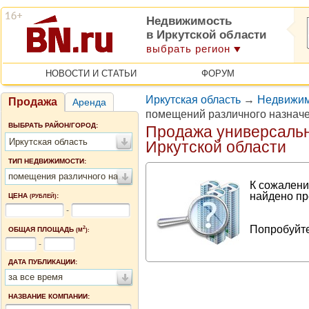
Недвижимость
в Иркутской области
выбрать регион
НОВОСТИ И СТАТЬИ
ФОРУМ
Иркутская область
→
Недвижим
Продажа
Аренда
помещений различного назнач
ВЫБРАТЬ РАЙОН/ГОРОД:
Продажа универсаль
Иркутская область
Иркутской области
ТИП НЕДВИЖИМОСТИ:
помещения различного назначения
К сожалени
найдено пр
ЦЕНА
:
(РУБЛЕЙ)
-
Попробуйте
2
ОБЩАЯ ПЛОЩАДЬ
(М
):
-
ДАТА ПУБЛИКАЦИИ:
за все время
НАЗВАНИЕ КОМПАНИИ: