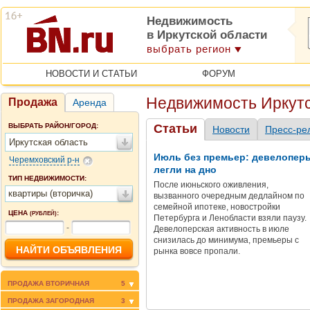
Недвижимость
в Иркутской области
выбрать регион
НОВОСТИ И СТАТЬИ
ФОРУМ
Недвижимость Иркутс
Продажа
Аренда
ВЫБРАТЬ РАЙОН/ГОРОД:
Статьи
Новости
Пресс-ре
Иркутская область
Июль без премьер: девелопер
Черемховский р-н
легли на дно
ТИП НЕДВИЖИМОСТИ:
После июньского оживления,
квартиры (вторичка)
вызванного очередным дедлайном по
семейной ипотеке, новостройки
ЦЕНА
:
(РУБЛЕЙ)
Петербурга и Ленобласти взяли паузу.
-
Девелоперская активность в июле
снизилась до минимума, премьеры с
рынка вовсе пропали.
ПРОДАЖА ВТОРИЧНАЯ
5
ПРОДАЖА ЗАГОРОДНАЯ
3