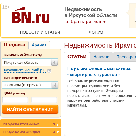
Недвижимость
в Иркутской области
выбрать регион
НОВОСТИ И СТАТЬИ
ФОРУМ
Недвижимость Иркутс
Продажа
Аренда
ВЫБРАТЬ РАЙОН/ГОРОД:
Статьи
Новости
Пресс-ре
Иркутская область
На рынке жилья – нашествие
Казачинско-Ленский р-н
«квартирных туристов»
ТИП НЕДВИЖИМОСТИ:
Всё больше россиян ходят на
квартиры (вторичка)
просмотры недвижимости без
намерения ее купить. Эксперты
ЦЕНА
:
(РУБЛЕЙ)
рассказывают, почему это происходит 
-
как риелторы работают с такими
клиентами.
ПРОДАЖА ВТОРИЧНАЯ
5
ПРОДАЖА ЗАГОРОДНАЯ
3