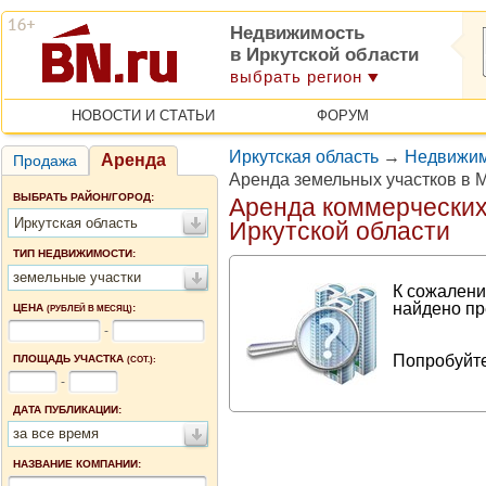
Недвижимость
в Иркутской области
выбрать регион
НОВОСТИ И СТАТЬИ
ФОРУМ
Иркутская область
→
Недвижим
Аренда
Продажа
Аренда земельных участков в 
ВЫБРАТЬ РАЙОН/ГОРОД:
Аренда коммерческих
Иркутская область
Иркутской области
ТИП НЕДВИЖИМОСТИ:
земельные участки
К сожалени
найдено пр
ЦЕНА
:
(РУБЛЕЙ В МЕСЯЦ)
-
Попробуйте
ПЛОЩАДЬ УЧАСТКА
(СОТ.):
-
ДАТА ПУБЛИКАЦИИ:
за все время
НАЗВАНИЕ КОМПАНИИ: