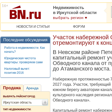
Недвижимость
в Иркутской области
выбрать регион
НОВОСТИ И СТАТЬИ
ФОРУМ
Участок набережной 
Последние обсуждения
отремонтируют к конц
Работа в недвижимости. Как
В Невском районе Пет
начать?
капитальный ремонт у
Юридическая чистота
Обводного канала от 
квартиры: проверяем сами
до Атаманского моста.
Налоговый вычет:
позитив-2016
Набережную протяженностью 71
2027 года. Участок, требующий
Продажа
Аренда
южном берегу акватории канала
культурного наследия региона
ВЫБРАТЬ РАЙОН/ГОРОД:
Обводного канала».
Иркутская область
ТИП НЕДВИЖИМОСТИ:
Капитальный ремонт набережно