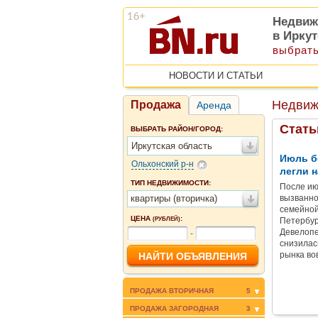
Недвиж
в Ирку
выбрать
НОВОСТИ И СТАТЬИ
Недвиж
Продажа
Аренда
Стать
ВЫБРАТЬ РАЙОН/ГОРОД:
Иркутская область
Июль б
Ольхонский р-н
легли н
ТИП НЕДВИЖИМОСТИ:
После ию
квартиры (вторичка)
вызванно
семейной
ЦЕНА
:
(РУБЛЕЙ)
Петербур
Девелопе
-
снизилас
рынка во
ПРОДАЖА ВТОРИЧНАЯ
5
ПРОДАЖА ЗАГОРОДНАЯ
3