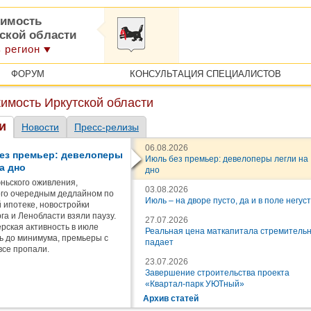
имость
тской области
 регион
ФОРУМ
КОНСУЛЬТАЦИЯ СПЕЦИАЛИСТОВ
имость Иркутской области
и
Новости
Пресс-релизы
06.08.2026
ез премьер: девелоперы
Июль без премьер: девелоперы легли на
а дно
дно
ньского оживления,
03.08.2026
го очередным дедлайном по
Июль – на дворе пусто, да и в поле негус
 ипотеке, новостройки
га и Ленобласти взяли паузу.
27.07.2026
рская активность в июле
Реальная цена маткапитала стремитель
ь до минимума, премьеры с
падает
все пропали.
23.07.2026
Завершение строительства проекта
«Квартал-парк УЮТный»
Архив статей