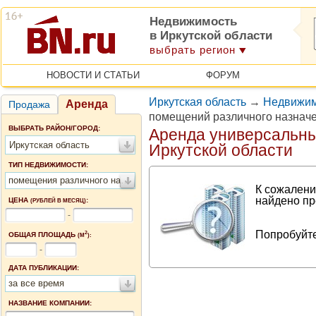
Недвижимость
в Иркутской области
выбрать регион
НОВОСТИ И СТАТЬИ
ФОРУМ
Иркутская область
→
Недвижим
Аренда
Продажа
помещений различного назначе
ВЫБРАТЬ РАЙОН/ГОРОД:
Аренда универсальн
Иркутская область
Иркутской области
ТИП НЕДВИЖИМОСТИ:
помещения различного назначения
К сожалени
найдено пр
ЦЕНА
:
(РУБЛЕЙ В МЕСЯЦ)
-
Попробуйте
2
ОБЩАЯ ПЛОЩАДЬ
(М
):
-
ДАТА ПУБЛИКАЦИИ:
за все время
НАЗВАНИЕ КОМПАНИИ: