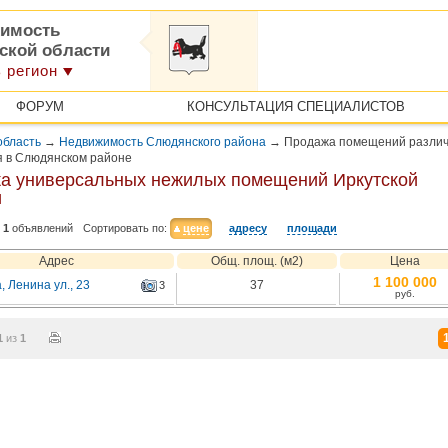
имость
тской области
 регион
ФОРУМ
КОНСУЛЬТАЦИЯ СПЕЦИАЛИСТОВ
область
→
Недвижимость Слюдянского района
→
Продажа помещений различ
я в Слюдянском районе
а универсальных нежилых помещений Иркутской
и
1
объявлений
Сортировать по:
цене
адресу
площади
Адрес
Общ. площ. (м2)
Цена
1 100 000
 Ленина ул., 23
37
3
руб.
1
из
1