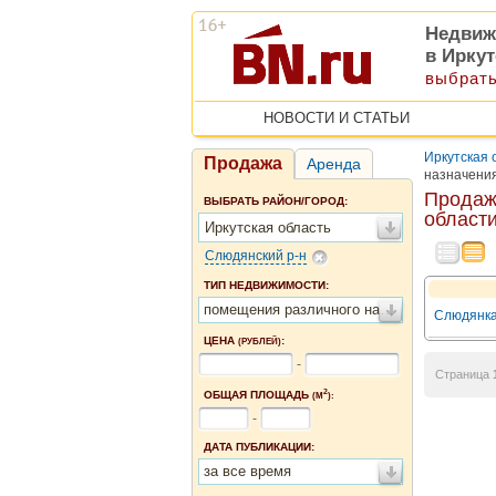
Недвиж
в Ирку
выбрать
НОВОСТИ И СТАТЬИ
Иркутская 
Продажа
Аренда
назначени
Продаж
ВЫБРАТЬ РАЙОН/ГОРОД:
област
Иркутская область
Слюдянский р-н
ТИП НЕДВИЖИМОСТИ:
помещения различного назначения
Слюдянка,
ЦЕНА
:
(РУБЛЕЙ)
-
Страница
2
ОБЩАЯ ПЛОЩАДЬ
(М
):
-
ДАТА ПУБЛИКАЦИИ:
за все время