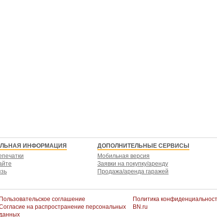
ЕЛЬНАЯ ИНФОРМАЦИЯ
ДОПОЛНИТЕЛЬНЫЕ СЕРВИСЫ
епечатки
Мобильная версия
айте
Заявки на покупку/аренду
язь
Продажа/аренда гаражей
Пользовательское соглашение
Политика конфиденциальнос
Согласие на распространение персональных
BN.ru
данных