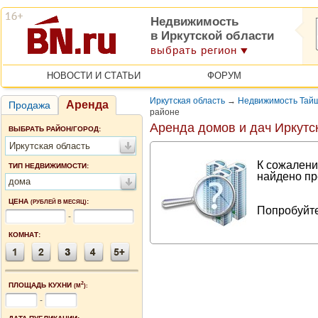
Недвижимость
в Иркутской области
выбрать регион
НОВОСТИ И СТАТЬИ
ФОРУМ
Иркутская область
→
Недвижимость Тайш
Аренда
Продажа
районе
Аренда домов и дач Иркутс
ВЫБРАТЬ РАЙОН/ГОРОД:
Иркутская область
К сожалени
ТИП НЕДВИЖИМОСТИ:
найдено пр
дома
ЦЕНА
:
(РУБЛЕЙ В МЕСЯЦ)
Попробуйте
-
КОМНАТ:
2
ПЛОЩАДЬ КУХНИ
(М
):
-