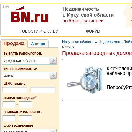
Недвижимость
в Иркутской области
выбрать регион
НОВОСТИ И СТАТЬИ
ФОРУМ
Иркутская область
→
Недвижимость Тайш
Продажа
Аренда
районе
Продажа загородных домов
ВЫБРАТЬ РАЙОН/ГОРОД:
Иркутская область
К сожалени
ТИП НЕДВИЖИМОСТИ:
найдено пр
дома
ЦЕНА
:
(РУБЛЕЙ)
Попробуйте
-
2
ОБЩАЯ ПЛОЩАДЬ
(М
):
-
ПЛОЩАДЬ УЧАСТКА
(СОТ.):
-
ДАТА ПУБЛИКАЦИИ: