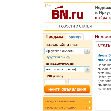
Недвиж
в Ирку
выбрать
НОВОСТИ И СТАТЬИ
Недвиж
Продажа
Аренда
Стать
ВЫБРАТЬ РАЙОН/ГОРОД:
Иркутская область
Июль б
Нукутский р-н
легли н
ТИП НЕДВИЖИМОСТИ:
После ию
квартиры (вторичка)
вызванно
семейной
ЦЕНА
:
(РУБЛЕЙ)
Петербур
Девелопе
-
снизилас
рынка во
ПРОДАЖА ВТОРИЧНАЯ
5
ПРОДАЖА ЗАГОРОДНАЯ
3