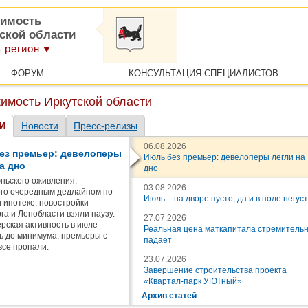
имость
тской области
 регион
ФОРУМ
КОНСУЛЬТАЦИЯ СПЕЦИАЛИСТОВ
имость Иркутской области
и
Новости
Пресс-релизы
06.08.2026
ез премьер: девелоперы
Июль без премьер: девелоперы легли на
а дно
дно
ньского оживления,
03.08.2026
го очередным дедлайном по
Июль – на дворе пусто, да и в поле негус
 ипотеке, новостройки
га и Ленобласти взяли паузу.
27.07.2026
рская активность в июле
Реальная цена маткапитала стремитель
ь до минимума, премьеры с
падает
все пропали.
23.07.2026
Завершение строительства проекта
«Квартал-парк УЮТный»
Архив статей