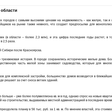
 области
ких городов с самыми высокими ценами на недвижимость – как жилую, так и 
ройщиков на рынке также немного, что создает предпосылки для монополиз
ек (в области – более 2,3 млн), и эта цифра последние годы растет, в т
в 2,5 раза.
ой Сибири после Красноярска.
о трехвековая история. В городе сохранились исторические жилые дома. 
щественную часть жилой зоны занимают садоводства, которые для многих
стков для комплексной застройки, большинство домов возводится в ближайш
де решают за счет сноса ветхих зданий.
е больше – уже более полумиллиона кв. м в год, однако спрос на новые квар
ий на строительство, выдаваемых местной администрацией в последнее врем
реодолела планку в 56 тыс. руб. за 1 кв. м. По мнению властей, эта стоим