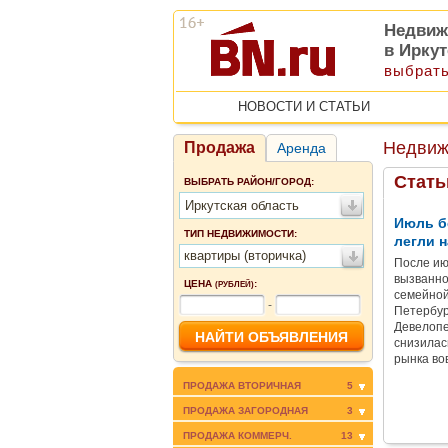
Недвиж
в Ирку
выбрать
НОВОСТИ И СТАТЬИ
Недвиж
Продажа
Аренда
Стать
ВЫБРАТЬ РАЙОН/ГОРОД:
Иркутская область
Июль б
ТИП НЕДВИЖИМОСТИ:
легли н
квартиры (вторичка)
После ию
вызванно
ЦЕНА
:
(РУБЛЕЙ)
семейной
-
Петербур
Девелопе
снизилас
рынка во
ПРОДАЖА ВТОРИЧНАЯ
5
ПРОДАЖА ЗАГОРОДНАЯ
3
ПРОДАЖА КОММЕРЧ.
13