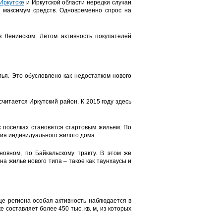
Иркутске
и Иркутской области нередки случаи
у максимум средств. Одновременно спрос на
 Ленинском. Летом активность покупателей
ья. Это обусловлено как недостатком нового
читается Иркутский район. К 2015 году здесь
 поселках становятся стартовым жильем. По
ия индивидуального жилого дома.
овном, по Байкальскому тракту. В этом же
а жилье нового типа – такое как таунхаусы и
це региона особая активность наблюдается в
составляет более 450 тыс. кв. м, из которых