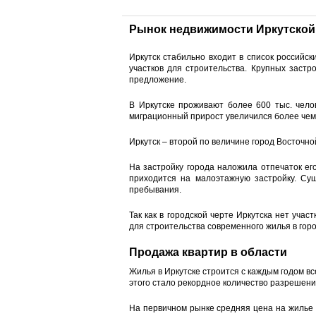
Рынок недвижимости Иркутской
Иркутск стабильно входит в список российс
участков для строительства. Крупных заст
предложение.
В Иркутске проживают более 600 тыс. челов
миграционный прирост увеличился более чем 
Иркутск – второй по величине город Восточн
На застройку города наложила отпечаток ег
приходится на малоэтажную застройку. Су
пребывания.
Так как в городской черте Иркутска нет уча
для строительства современного жилья в горо
Продажа квартир в области
Жилья в Иркутске строится с каждым годом вс
этого стало рекордное количество разрешен
На первичном рынке средняя цена на жилье п