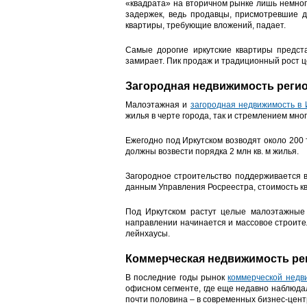
«квадрата» на вторичном рынке лишь немног
задержек, ведь продавцы, присмотревшие д
квартиры, требующие вложений, падает.
Самые дорогие иркутские квартиры предст
замирает. Пик продаж и традиционный рост ц
Загородная недвижимость реги
Малоэтажная и
загородная недвижимость в 
жилья в черте города, так и стремлением мно
Ежегодно под Иркутском возводят около 200 
должны возвести порядка 2 млн кв. м жилья.
Загородное строительство поддерживается 
данным Управления Росреестра, стоимость кв
Под Иркутском растут целые малоэтажные 
направлении начинается и массовое строител
лейнхаусы.
Коммерческая недвижимость ре
В последние годы рынок
коммерческой недв
офисном сегменте, где еще недавно наблюдал
почти половина – в современных бизнес-цент