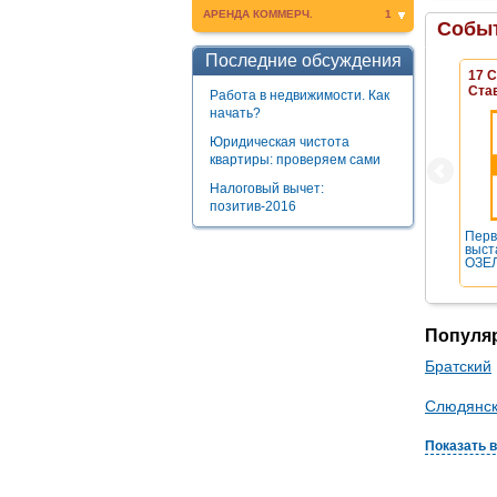
АРЕНДА КОММЕРЧ.
1
Событ
Последние обсуждения
17 
Ста
Работа в недвижимости. Как
начать?
Юридическая чистота
квартиры: проверяем сами
Налоговый вычет:
позитив-2016
Перв
выст
ОЗЕЛ
Популя
Братский
Слюдянс
Показать 