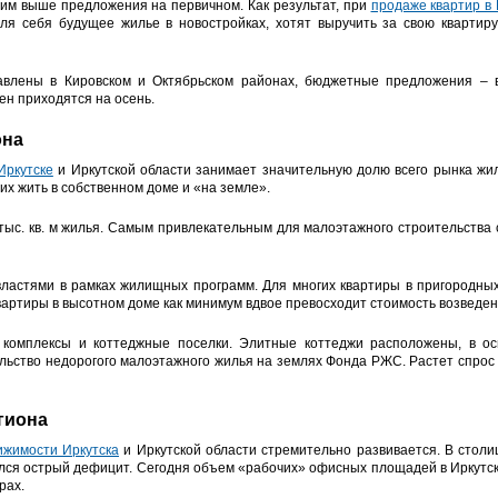
им выше предложения на первичном. Как результат, при
продаже квартир в 
ля себя будущее жилье в новостройках, хотят выручить за свою квартир
авлены в Кировском и Октябрьском районах, бюджетные предложения – в
ен приходятся на осень.
она
Иркутске
и Иркутской области занимает значительную долю всего рынка жил
гих жить в собственном доме и «на земле».
тыс. кв. м жилья. Самым привлекательным для малоэтажного строительства с
властями в рамках жилищных программ. Для многих квартиры в пригородных
артиры в высотном доме как минимум вдвое превосходит стоимость возведен
комплексы и коттеджные поселки. Элитные коттеджи расположены, в осн
ьство недорогого малоэтажного жилья на землях Фонда РЖС. Растет спрос н
гиона
ижимости Иркутска
и Иркутской области стремительно развивается. В столи
ся острый дефицит. Сегодня объем «рабочих» офисных площадей в Иркутске 
рах.