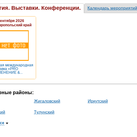
ия. Выставки. Конференции.
Календарь мероприяти
Сентября 2026
вропольский край
ая международная
авка «PRO
ЕНЕНИЕ &...
рные районы:
Жигаловский
Иркутский
кий
Тулунский
все