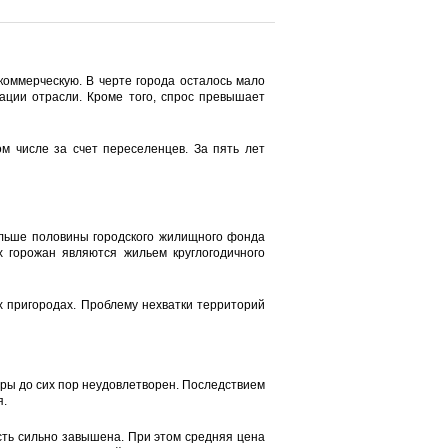
коммерческую. В черте города осталось мало
ации отрасли. Кроме того, спрос превышает
ом числе за счет переселенцев. За пять лет
Больше половины городского жилищного фонда
 горожан являются жильем круглогодичного
их пригородах. Проблему нехватки территорий
тиры до сих пор неудовлетворен. Последствием
я.
ость сильно завышена. При этом средняя цена