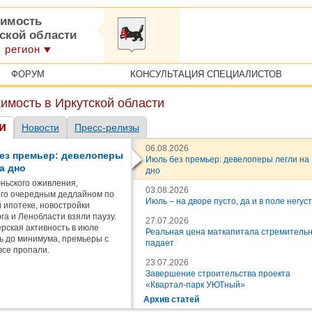
имость
тской области
 регион
ФОРУМ
КОНСУЛЬТАЦИЯ СПЕЦИАЛИСТОВ
имость в Иркутской области
и
Новости
Пресс-релизы
06.08.2026
ез премьер: девелоперы
Июль без премьер: девелоперы легли на
а дно
дно
ньского оживления,
03.08.2026
го очередным дедлайном по
Июль – на дворе пусто, да и в поле негус
 ипотеке, новостройки
га и Ленобласти взяли паузу.
27.07.2026
рская активность в июле
Реальная цена маткапитала стремитель
ь до минимума, премьеры с
падает
все пропали.
23.07.2026
Завершение строительства проекта
«Квартал-парк УЮТный»
Архив статей