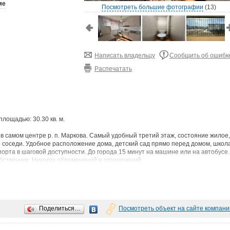
ме
Посмотреть большие фотографии
(13)
Написать владельцу
Сообщить об ошибк
Распечатать
площадью: 30.30 кв. м.
 самом центре р. п. Маркова. Самый удобный третий этаж, состояние жилое,
 соседи. Удобное расположение дома, детский сад прямо перед домом, школа
орта в шаговой доступности. До города 15 минут на машине или на автобусе.
бственник. Никаких обременений и ограничений.
асчета. Полная стоимость в договоре.
 организую просмотр квартиры.
Поделиться…
Посмотреть объект на сайте компани
рианта -