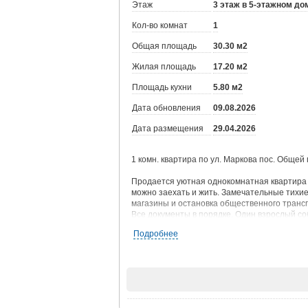
Этаж
3 этаж в 5-этажном до
Кол-во комнат
1
Общая площадь
30.30 м2
Жилая площадь
17.20 м2
Площадь кухни
5.80 м2
Дата обновления
09.08.2026
Дата размещения
29.04.2026
1 комн. квартира по ул. Маркова пос. Общей 
Продается уютная однокомнатная квартира в
можно заехать и жить. Замечательные тихие
магазины и остановка общественного трансп
Все документы в порядке. Один взрослый со
Прямая продажа. Рассмотрим любую форму р
Подробнее
Остались вопросы? Звоните. Все расскажу и
При звонке, пожалуйста, сообщите номер ва
JV001038109846