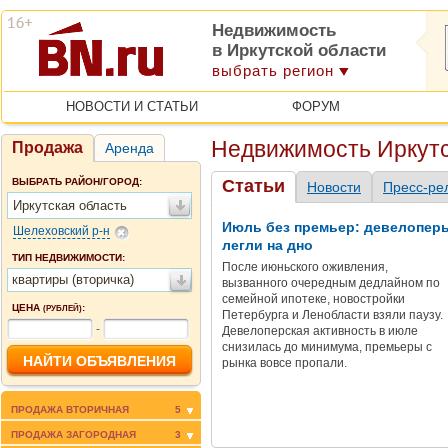
Недвижимость
в Иркутской области
выбрать регион
НОВОСТИ И СТАТЬИ
ФОРУМ
Недвижимость Иркутс
Продажа
Аренда
ВЫБРАТЬ РАЙОН/ГОРОД:
Статьи
Новости
Пресс-ре
Иркутская область
Июль без премьер: девелопер
Шелеховский р-н
легли на дно
ТИП НЕДВИЖИМОСТИ:
После июньского оживления,
квартиры (вторичка)
вызванного очередным дедлайном по
семейной ипотеке, новостройки
ЦЕНА
:
(РУБЛЕЙ)
Петербурга и Ленобласти взяли паузу.
-
Девелоперская активность в июле
снизилась до минимума, премьеры с
рынка вовсе пропали.
ПРОДАЖА ВТОРИЧНАЯ
5
ПРОДАЖА ЗАГОРОДНАЯ
3