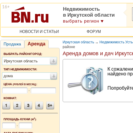
Недвижимость
в Иркутской области
выбрать регион
НОВОСТИ И СТАТЬИ
ФОРУМ
Иркутская область
→
Недвижимость Усть
Аренда
Продажа
районе
Аренда домов и дач Иркутс
ВЫБРАТЬ РАЙОН/ГОРОД:
Иркутская область
К сожалени
ТИП НЕДВИЖИМОСТИ:
найдено пр
дома
ЦЕНА
:
(РУБЛЕЙ В МЕСЯЦ)
Попробуйте
-
КОМНАТ:
2
ПЛОЩАДЬ КУХНИ
(М
):
-