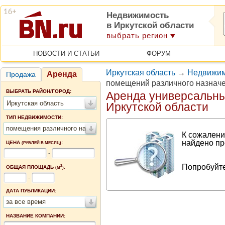
Недвижимость
в Иркутской области
выбрать регион
НОВОСТИ И СТАТЬИ
ФОРУМ
Иркутская область
→
Недвижимо
Аренда
Продажа
помещений различного назначе
ВЫБРАТЬ РАЙОН/ГОРОД:
Аренда универсальн
Иркутская область
Иркутской области
ТИП НЕДВИЖИМОСТИ:
помещения различного назначения
К сожалени
найдено пр
ЦЕНА
:
(РУБЛЕЙ В МЕСЯЦ)
-
Попробуйте
2
ОБЩАЯ ПЛОЩАДЬ
(М
):
-
ДАТА ПУБЛИКАЦИИ:
за все время
НАЗВАНИЕ КОМПАНИИ: